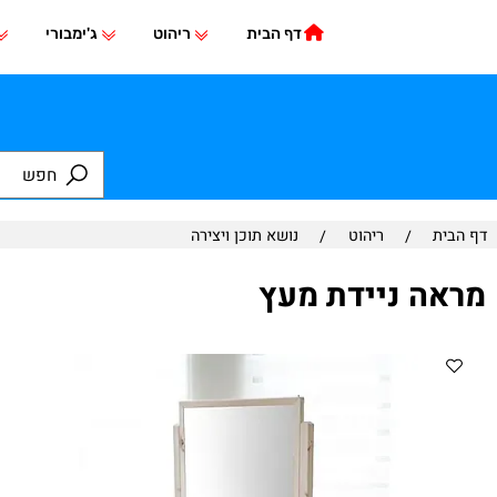
דף הבית
ריהוט
ג'ימבורי
משחק
/
ריהוט
/
נושא תוכן ויצירה
 ניידת מעץ
מר
יצ
גובה 152 ס"מ | 
מ
מש