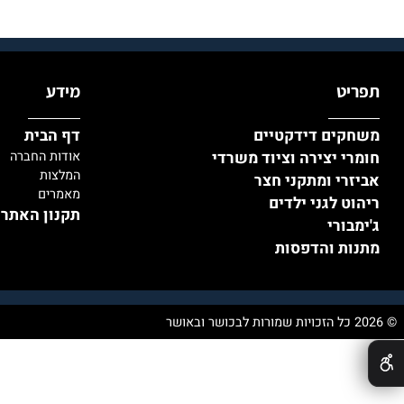
יט
מידע
קים דידקטיים
דף הבית
י יצירה וציוד משרדי
אודות החברה
המלצות
רי ומתקני חצר
מאמרים
ט לגני ילדים
תקנון האתר ומדי
בורי
ת והדפסות