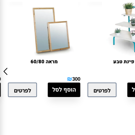
נת טבע
מראה 60/80
₪
0
300
הוסף לסל
לפרטים
לפרטים