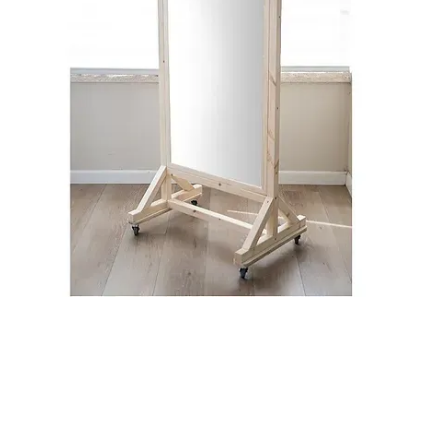
מח
כמ
רו