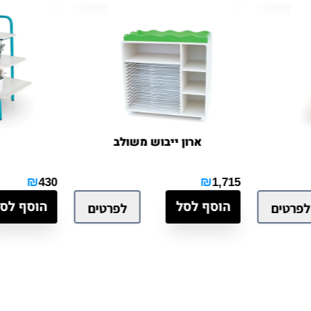
ארון ייבוש משולב
פי
₪
₪
430
1,715
הוסף לסל
הוסף לסל
ים
לפרטים