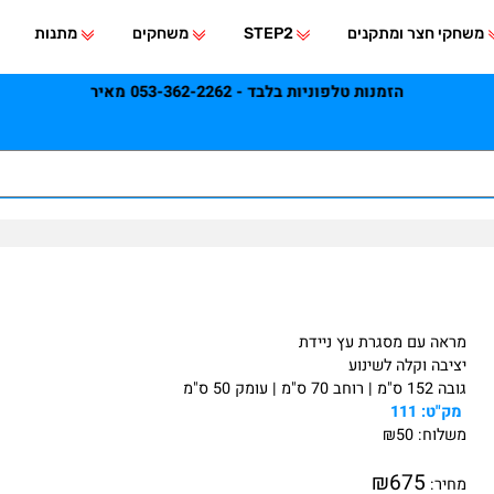
י חצר ומתקנים
STEP2
משחקים
מתנות
הזמנות טלפוניות בלבד - 053-362-2262 מאיר
אה עם מסגרת עץ ניידת
יבה וקלה לשינוע
רוחב 70 ס"מ | עומק 50 ס"מ
ק"ט:
111
לוח:
50
₪