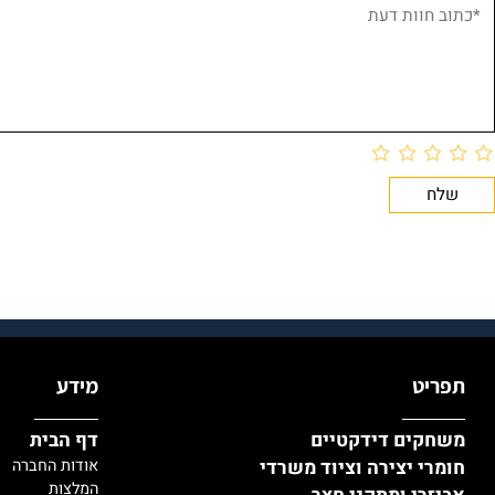
יט
מידע