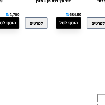
לול עץ דגם חן + מזרן
עגלו
₪
₪
1,750
684.90
הוסף לסל
הוסף לסל
ים
לפרטים