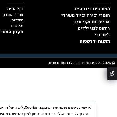
יט
מידע
קים דידקטיים
דף הבית
י יצירה וציוד משרדי
אודות החברה
המלצות
רי ומתקני חצר
מאמרים
ט לגני ילדים
תקנון האתר ומדי
בורי
ת והדפסות