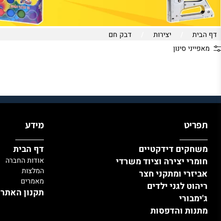
/
יצירות
/
דבק חם
י סינון
יט
מידע
קים דידקטיים
דף הבית
י יצירה וציוד משרדי
אודות החברה
המלצות
רי ומתקני חצר
מאמרים
ט לגני ילדים
תקנון האתר ומדי
בורי