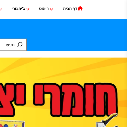
דף הבית
ריהוט
ג'ימבורי
משחק